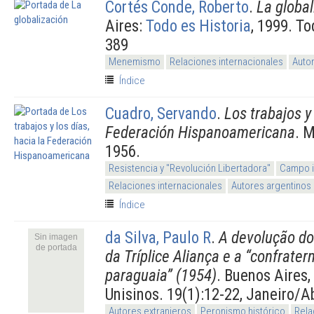
Cortés Conde, Roberto
.
La global
Aires:
Todo es Historia
, 1999. To
389
Menemismo
Relaciones internacionales
Auto
Índice
Cuadro, Servando
.
Los trabajos y 
Federación Hispanoamericana
. 
1956.
Resistencia y "Revolución Libertadora"
Campo i
Relaciones internacionales
Autores argentinos
Índice
da Silva, Paulo R
.
A devolução do
Sin imagen
de portada
da Tríplice Aliança e a “confrater
paraguaia” (1954)
. Buenos Aires,
Unisinos. 19(1):12-22, Janeiro/A
Autores extranjeros
Peronismo histórico
Rela