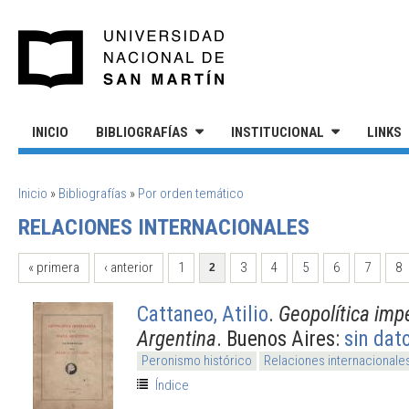
Pasar al contenido principal
UNIVERSIDAD NACIONAL DE S
INICIO
BIBLIOGRAFÍAS
INSTITUCIONAL
LINKS
SE ENCUENTRA USTED AQUÍ
Inicio
»
Bibliografías
»
Por orden temático
RELACIONES INTERNACIONALES
PÁGINAS
« primera
‹ anterior
1
3
4
5
6
7
8
2
Cattaneo, Atilio
.
Geopolítica impe
Argentina
. Buenos Aires:
sin dat
Peronismo histórico
Relaciones internacionale
Índice