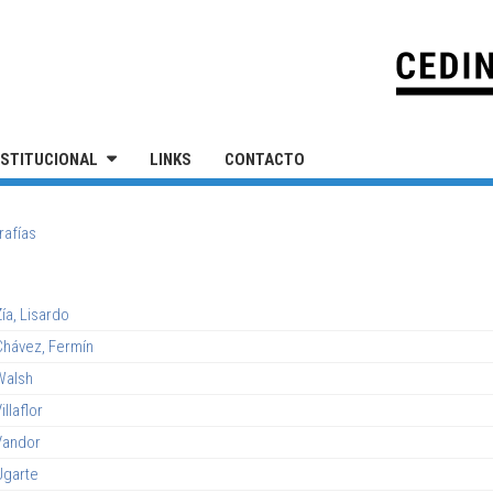
IVERSIDAD NACIONAL DE SAN MARTÍN
NSTITUCIONAL
LINKS
CONTACTO
rafías
ía, Lisardo
Chávez, Fermín
Walsh
illaflor
Vandor
Ugarte