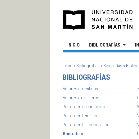
Pasar al contenido principal
UN
INICIO
BIBLIOGRAFÍAS
I
SE ENCUENTRA USTED AQUÍ
Inicio
»
Bibliografías
»
Biografías
»
Bibliog
BIBLIOGRAFÍAS
Autores argentinos
Z
Autores extranjeros
Por orden cronológico
Por orden temático
V
Por orden historiográfico
Biografías