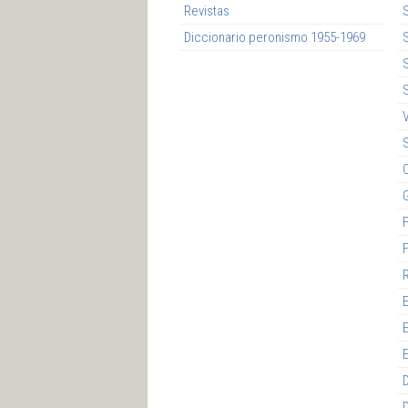
Revistas
Diccionario peronismo 1955-1969
S
F
E
E
E
D