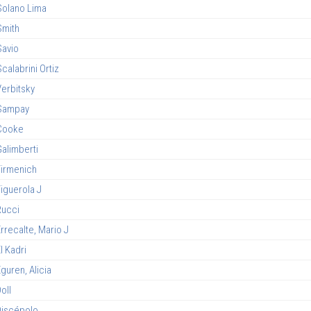
Solano Lima
Smith
Savio
calabrini Ortiz
Verbitsky
Sampay
Cooke
Galimberti
Firmenich
iguerola J
Rucci
rrecalte, Mario J
l Kadri
guren, Alicia
oll
Discépolo