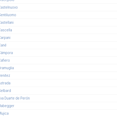
Castelnuovo
Gentiluomo
astellani
Cascella
Carpani
Cané
Cámpora
Cafiero
Bramuglia
Benitez
Astrada
Gelbard
Eva Duarte de Perón
Habegger
Mujica