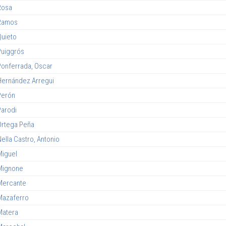
Rosa
Ramos
Quieto
Puiggrós
Ponferrada, Oscar
Hernández Arregui
Perón
Parodi
Ortega Peña
ella Castro, Antonio
Miguel
Mignone
Mercante
Mazaferro
Matera