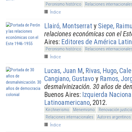
Peronismo histórico
Relaciones internacionale
Índice
Llairó, Montserrat
y
Siepe, Raim
relaciones económicas con el Es
Aires:
Editores de América Lati
Peronismo histórico
Relaciones internacionale
Índice
Lucas, Juan M
,
Rivas, Hugo
,
Cale
Cangiano, Gustavo
y
Ramos, Jor
desmalvinización. 30 años de dem
Buenos Aires:
Izquierda Naciona
Latinoamericano
, 2012.
Kirchnerismo
Menemismo
Renovación justicia
Relaciones internacionales
Autores argentinos
Índice