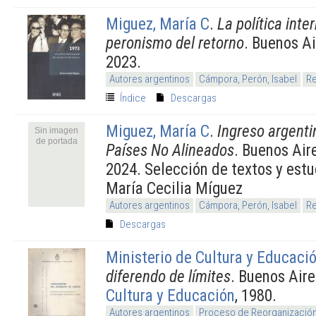
Miguez, María C
.
La política inte
peronismo del retorno
. Buenos A
2023.
Autores argentinos
Cámpora, Perón, Isabel
Re
Índice
Descargas
Miguez, María C
.
Ingreso argenti
Sin imagen
de portada
Países No Alineados
. Buenos Air
2024. Selección de textos y estu
María Cecilia Míguez
Autores argentinos
Cámpora, Perón, Isabel
Re
Descargas
Ministerio de Cultura y Educaci
diferendo de límites
. Buenos Air
Cultura y Educación
, 1980.
Autores argentinos
Proceso de Reorganización