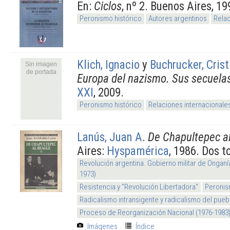
En:
Ciclos
, nº 2. Buenos Aires, 19
Peronismo histórico
Autores argentinos
Relac
Klich, Ignacio
y
Buchrucker, Crist
Sin imagen
de portada
Europa del nazismo. Sus secuela
XXI
, 2009.
Peronismo histórico
Relaciones internacionale
Lanús, Juan A
.
De Chapultepec a
Aires:
Hyspamérica
, 1986. Dos 
Revolución argentina. Gobierno militar de Onganí
1973)
Resistencia y "Revolución Libertadora"
Peronis
Radicalismo intransigente y radicalismo del pueb
Proceso de Reorganización Nacional (1976-1983
Imágenes
Índice