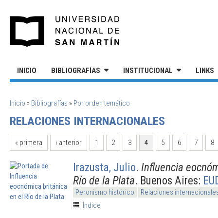
Pasar al contenido principal
UNIVERSIDAD NACIONAL DE S
INICIO
BIBLIOGRAFÍAS
INSTITUCIONAL
LINKS
SE ENCUENTRA USTED AQUÍ
Inicio
»
Bibliografías
»
Por orden temático
RELACIONES INTERNACIONALES
PÁGINAS
« primera
‹ anterior
1
2
3
5
6
7
8
4
Irazusta, Julio
.
Influencia eocnóm
Río de la Plata
. Buenos Aires:
EU
Peronismo histórico
Relaciones internacionale
Índice