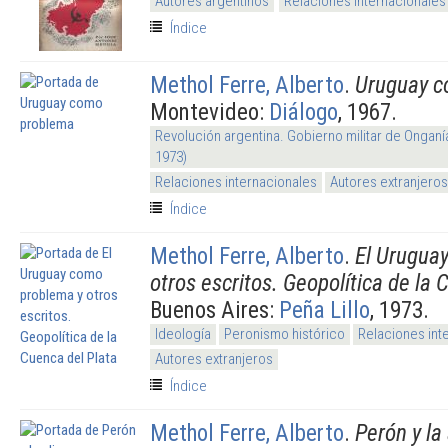
Autores argentinos
Relaciones internacionales
Índice
Methol Ferre, Alberto
.
Uruguay c
Montevideo:
Diálogo
, 1967.
Revolución argentina. Gobierno militar de Onganí
1973)
Relaciones internacionales
Autores extranjeros
Índice
Methol Ferre, Alberto
.
El Urugua
otros escritos. Geopolítica de la 
Buenos Aires:
Peña Lillo
, 1973.
Ideología
Peronismo histórico
Relaciones int
Autores extranjeros
Índice
Methol Ferre, Alberto
.
Perón y la