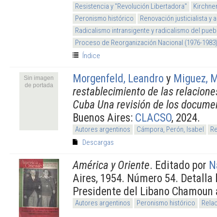
Resistencia y "Revolución Libertadora"
Kirchne
Peronismo histórico
Renovación justicialista y
Radicalismo intransigente y radicalismo del pueb
Proceso de Reorganización Nacional (1976-1983
Índice
Morgenfeld, Leandro
y
Miguez, M
Sin imagen
de portada
restablecimiento de las relacione
Cuba Una revisión de los documen
Buenos Aires:
CLACSO
, 2024.
Autores argentinos
Cámpora, Perón, Isabel
Re
Descargas
América y Oriente
. Editado por
N
Aires, 1954. Número 54. Detalla l
Presidente del Libano Chamoun a
Autores argentinos
Peronismo histórico
Relac