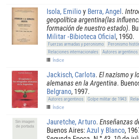
Isola, Emilio
y
Berra, Angel
.
Intro
geopolítica argentina(las influenc
formación de nuestro estado)
. B
Militar -Bibioteca Oficial
, 1950.
Fuerzas armadas y peronismo
Peronismo histó
Relaciones internacionales
Autores argentinos
Índice
Jackisch, Carlota
.
El nazismo y l
alemanas en la Argentina
. Bueno
Belgrano
, 1997.
Autores argentinos
Golpe militar de 1943
Rela
Índice
Jauretche, Arturo
.
Enseñanzas del
Sin imagen
de portada
Buenos Aires:
Azul y Blanco
, 196
Segunda Epoca. N ° 43. 10 de jul