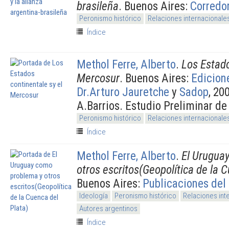
brasileña
. Buenos Aires:
Corredo
Peronismo histórico
Relaciones internacionale
Índice
Methol Ferre, Alberto
.
Los Estado
Mercosur
. Buenos Aires:
Edicione
Dr.Arturo Jauretche
y
Sadop
, 20
A.Barrios. Estudio Preliminar de 
Peronismo histórico
Relaciones internacionale
Índice
Methol Ferre, Alberto
.
El Urugua
otros escritos(Geopolítica de la 
Buenos Aires:
Publicaciones del 
Ideología
Peronismo histórico
Relaciones int
Autores argentinos
Índice