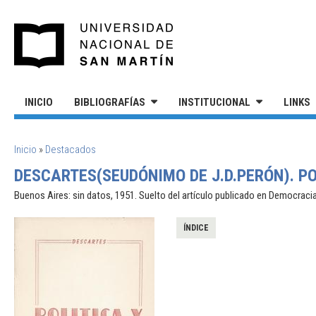
Pasar al contenido principal
UNIVERSIDAD NACIONAL DE S
INICIO
BIBLIOGRAFÍAS
INSTITUCIONAL
LINKS
SE ENCUENTRA USTED AQUÍ
Inicio
»
Destacados
DESCARTES(SEUDÓNIMO DE J.D.PERÓN). PO
Buenos Aires: sin datos, 1951. Suelto del artículo publicado en Democracia e
ÍNDICE