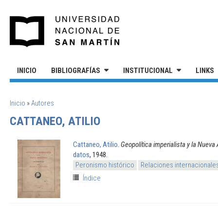
Pasar al contenido principal
UNIVERSIDAD NACIONAL DE S
INICIO
BIBLIOGRAFÍAS
INSTITUCIONAL
LINKS
SE ENCUENTRA USTED AQUÍ
Inicio
»
Autores
CATTANEO, ATILIO
Cattaneo, Atilio
.
Geopolítica imperialista y la Nueva
datos
, 1948.
Peronismo histórico
Relaciones internacionale
Índice