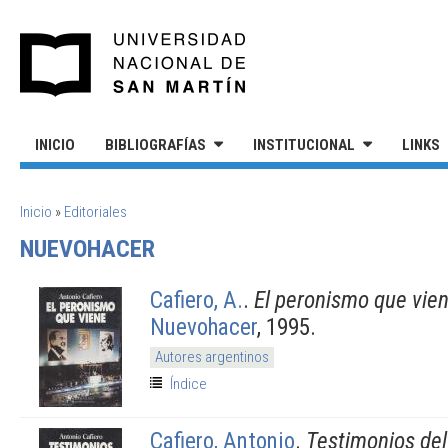
Pasar al contenido principal
UNIVERSIDAD NACIONAL DE S
INICIO
BIBLIOGRAFÍAS
INSTITUCIONAL
LINKS
SE ENCUENTRA USTED AQUÍ
Inicio
»
Editoriales
NUEVOHACER
Cafiero, A.
.
El peronismo que vie
Nuevohacer
, 1995.
Autores argentinos
Índice
Cafiero, Antonio
.
Testimonios del