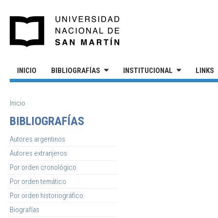
Pasar al contenido principal
UNIVERSIDAD NACIONAL DE S
INICIO
BIBLIOGRAFÍAS
INSTITUCIONAL
LINKS
SE ENCUENTRA USTED AQUÍ
Inicio
BIBLIOGRAFÍAS
Autores argentinos
Autores extranjeros
Por orden cronológico
Por orden temático
Por orden historiográfico
Biografías