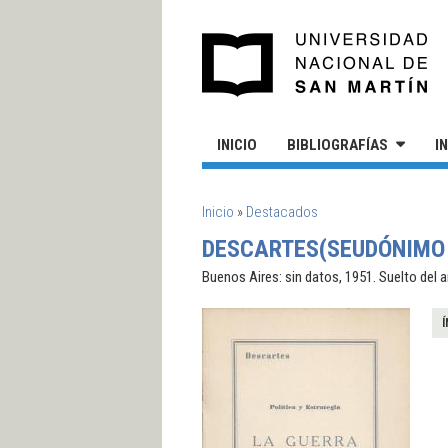
Pasar al contenido principal
UN
INICIO
BIBLIOGRAFÍAS
I
SE ENCUENTRA USTED AQUÍ
Inicio
»
Destacados
DESCARTES(SEUDÓNIMO D
Buenos Aires: sin datos, 1951. Suelto del 
Í