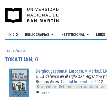
Pasar al contenido principal
UNIVERSIDAD NACIONAL DE S
INICIO
BIBLIOGRAFÍAS
INSTITUCIONAL
LINKS
SE ENCUENTRA USTED AQUÍ
Inicio
»
Autores
TOKATLIAN, G
Derghougassian,K
,
Larocca, V
,
Merke,F
,
Mo
G
.
La defensa en el siglo XXI. Argentina y 
Buenos Aires:
Capital Intelectual
, 2012.
Kirchnerismo
Relaciones internacionales
Aut
Índice