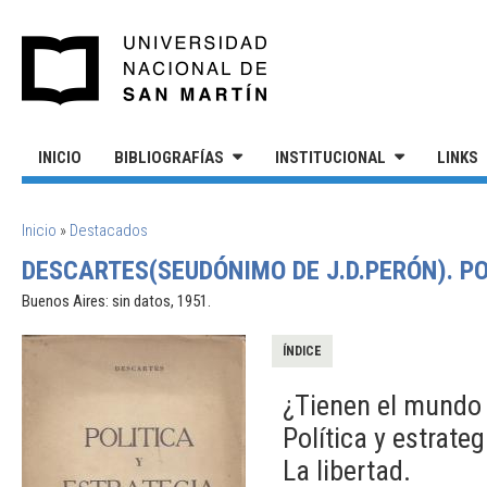
Pasar al contenido principal
UNIVERSIDAD NACIONAL DE S
INICIO
BIBLIOGRAFÍAS
INSTITUCIONAL
LINKS
SE ENCUENTRA USTED AQUÍ
Inicio
»
Destacados
DESCARTES(SEUDÓNIMO DE J.D.PERÓN). PO
Buenos Aires: sin datos, 1951.
ÍNDICE
¿Tienen el mundo
Política y estrateg
La libertad.