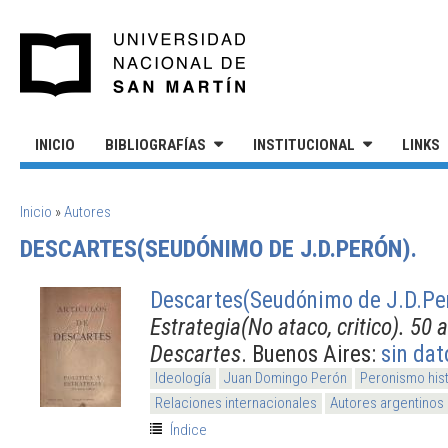
Pasar al contenido principal
UNIVERSIDAD NACIONAL DE S
INICIO
BIBLIOGRAFÍAS
INSTITUCIONAL
LINKS
SE ENCUENTRA USTED AQUÍ
Inicio
»
Autores
DESCARTES(SEUDÓNIMO DE J.D.PERÓN).
Descartes(Seudónimo de J.D.Pe
Estrategia(No ataco, critico). 50 
Descartes
. Buenos Aires:
sin dat
Ideología
Juan Domingo Perón
Peronismo his
Relaciones internacionales
Autores argentinos
Índice