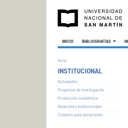
Pasar al contenido principal
UN
INICIO
BIBLIOGRAFÍAS
I
SE ENCUENTRA USTED AQUÍ
Inicio
INSTITUCIONAL
Actividades
Proyectos de investigación
Producción académica
Relaciones Institucionales
Contacto para donaciones