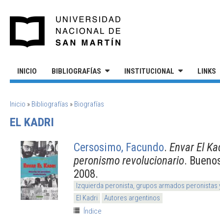
Pasar al contenido principal
UNIVERSIDAD NACIONAL DE S
INICIO
BIBLIOGRAFÍAS
INSTITUCIONAL
LINKS
SE ENCUENTRA USTED AQUÍ
Inicio
»
Bibliografías
»
Biografías
EL KADRI
Cersosimo, Facundo
.
Envar El Kad
peronismo revolucionario
. Bueno
2008.
Izquierda peronista, grupos armados peronistas
El Kadri
Autores argentinos
Índice