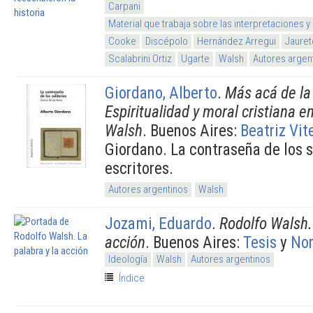
Carpani
Material que trabaja sobre las interpretaciones y
Cooke
Discépolo
Hernández Arregui
Jaure
Scalabrini Ortiz
Ugarte
Walsh
Autores argen
Giordano, Alberto
.
Más acá de la 
Espiritualidad y moral cristiana en
Walsh
. Buenos Aires:
Beatriz Vit
Giordano. La contraseña de los so
escritores.
Autores argentinos
Walsh
Jozami, Eduardo
.
Rodolfo Walsh. 
acción
. Buenos Aires:
Tesis
y
No
Ideología
Walsh
Autores argentinos
Índice