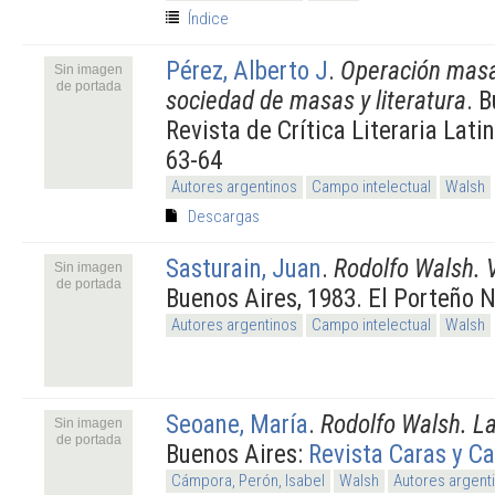
Índice
Pérez, Alberto J
.
Operación masa
Sin imagen
de portada
sociedad de masas y literatura
. 
Revista de Crítica Literaria La
63-64
Autores argentinos
Campo intelectual
Walsh
Descargas
Sasturain, Juan
.
Rodolfo Walsh. 
Sin imagen
de portada
Buenos Aires, 1983. El Porteño 
Autores argentinos
Campo intelectual
Walsh
Seoane, María
.
Rodolfo Walsh. La
Sin imagen
de portada
Buenos Aires:
Revista Caras y C
Cámpora, Perón, Isabel
Walsh
Autores argent