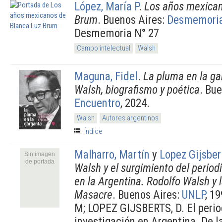
López, María P
.
Los años mexican
Brum
. Buenos Aires:
Desmemori
Desmemoria N° 27
Campo intelectual
Walsh
Maguna, Fidel
.
La pluma en la ga
Walsh, biografismo y poética
. Bu
Encuentro
, 2024.
Walsh
Autores argentinos
Índice
Malharro, Martín
y
Lopez Gijsber
Sin imagen
de portada
Walsh y el surgimiento del period
en la Argentina. Rodolfo Walsh y 
Masacre
. Buenos Aires:
UNLP
, 1
M; LOPEZ GIJSBERTS, D. El peri
investigación en Argentina. De 