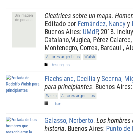
Cicatrices sobre un mapa. Homen
Sin imagen
de portada
Editado por
Fernández, Nancy
y
Buenos Aires:
UMdP
, 2018. Inclu
Catalano,Mugica, Pérez Calarco, 
Montenegro, Correa, Bardauil, A
Autores argentinos
Walsh
Descargas
Flachsland, Cecilia
y
Scenna, Mi
para principiantes
. Buenos Aires
Walsh
Autores argentinos
Índice
Galasso, Norberto
.
Los hombres q
historia
. Buenos Aires:
Punto de 