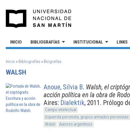
Pasar al contenido principal
UNIVERSIDAD NACIONAL DE S
INICIO
BIBLIOGRAFÍAS
INSTITUCIONAL
LINKS
SE ENCUENTRA USTED AQUÍ
Inicio
»
Bibliografías
»
Biografías
WALSH
Anoue, Silvia B
.
Walsh, el criptógr
acción política en la obra de Rod
Aires:
Dialektik
, 2011. Prólogo d
Campo intelectual
Izquierda peronista, grupos armados peronistas
Walsh
Autores argentinos