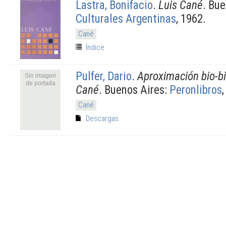
Lastra, Bonifacio
.
Luis Cané
. Bu
Culturales Argentinas
, 1962.
Cané
Índice
Pulfer, Dario
.
Aproximación bio-bi
Sin imagen
de portada
Cané
. Buenos Aires:
Peronlibros
Cané
Descargas