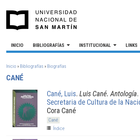
Pasar al contenido principal
UNIVERSIDAD NACIONAL DE S
INICIO
BIBLIOGRAFÍAS
INSTITUCIONAL
LINKS
SE ENCUENTRA USTED AQUÍ
Inicio
»
Bibliografías
»
Biografías
CANÉ
Cané, Luis
.
Luis Cané. Antología
.
Secretaria de Cultura de la Naci
Cora Cané
Cané
Índice