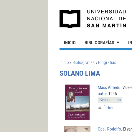
Pasar al contenido principal
UN
INICIO
BIBLIOGRAFÍAS
I
SE ENCUENTRA USTED AQUÍ
Inicio
»
Bibliografías
»
Biografías
SOLANO LIMA
Masi, Alfredo
.
Vicen
autor
, 1995.
Solano Lima
Índice
Opel, Rodolfo
.
El ve