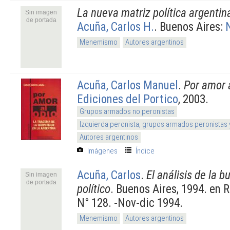
La nueva matriz política argentin
Sin imagen
de portada
Acuña, Carlos H.
. Buenos Aires:
Menemismo
Autores argentinos
Acuña, Carlos Manuel
.
Por amor 
Ediciones del Portico
, 2003.
Grupos armados no peronistas
Izquierda peronista, grupos armados peronistas
Autores argentinos
Imágenes
Índice
Acuña, Carlos
.
El análisis de la 
Sin imagen
de portada
político
. Buenos Aires, 1994. en
N° 128. -Nov-dic 1994.
Menemismo
Autores argentinos