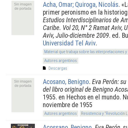
Acha, Omar; Quiroga, Nicolás
.
«L
Sin imagen
de portada
primer peronismo en la historiogr
Estudios Interdisciplinarios de Am
Caribe. Vol 20, N° 2 Ramat Aviv, 
Aviv, Julio-diciembre 2009
. ed. B
Universidad Tel Aviv
.
Material que trabaja sobre las interpretaciones y
Autores argentinos
Descargas
Acosano, Benigno
.
Eva Perón: su 
Sin imagen
de portada
del libro original de Benigno Aco
1955. en Hechos en el mundo. N
noviembre de 1955
Autores argentinos
Resistencia y "Revolución 
Acossano, Benigno
.
Eva Perón, s