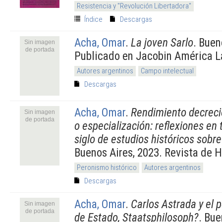
Resistencia y "Revolución Libertadora"
Índice
Descargas
Acha, Omar
.
La joven Sarlo
. Buen
Sin imagen
de portada
Publicado en Jacobin América La
Autores argentinos
Campo intelectual
Descargas
Acha, Omar
.
Rendimiento decreci
Sin imagen
de portada
o especialización: reflexiones en 
siglo de estudios históricos sobr
Buenos Aires, 2023. Revista de 
Peronismo histórico
Autores argentinos
Descargas
Acha, Omar
.
Carlos Astrada y el 
Sin imagen
de portada
de Estado, Staatsphilosoph?
. Bue