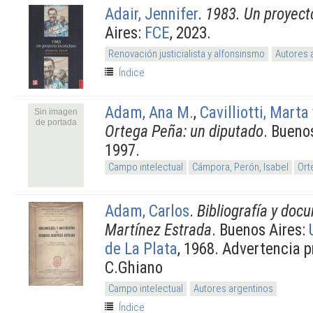
Adair, Jennifer
.
1983. Un proyect
Aires:
FCE
, 2023.
Renovación justicialista y alfonsinsmo
Autores 
Índice
Adam, Ana M.
,
Cavilliotti, Marta
Sin imagen
de portada
Ortega Peña: un diputado
. Bueno
1997.
Campo intelectual
Cámpora, Perón, Isabel
Ort
Adam, Carlos
.
Bibliografía y doc
Martínez Estrada
. Buenos Aires:
de La Plata
, 1968. Advertencia p
C.Ghiano
Campo intelectual
Autores argentinos
Índice