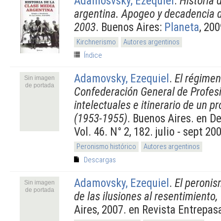
Adamosvsky, Ezequiel
.
Historia 
argentina. Apogeo y decadencia d
2003
. Buenos Aires:
Planeta
, 200
Kirchnerismo
Autores argentinos
Índice
Adamovsky, Ezequiel
.
El régimen
Sin imagen
de portada
Confederación General de Profesi
intelectuales e itinerario de un p
(1953-1955)
. Buenos Aires. en D
Vol. 46. N° 2, 182. julio - sept 2
Peronismo histórico
Autores argentinos
Descargas
Adamovsky, Ezequiel
.
El peronis
Sin imagen
de portada
de las ilusiones al resentimiento
Aires, 2007. en Revista Entrepas