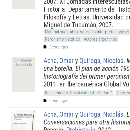
2007. XI Jornadas Interescuela
Historia. Departamento de Histo
Filosofía y Letras. Universidad
Miguel de Tucumán, 2007.
Material que trabaja sobre las interpretaciones y
Peronismo histórico
Autores argentinos
Descargas
Acha, Omar
y
Quiroga, Nicolás
.
M
Sin imagen
de portada
una botella. El plan de acción 195
historiografía del primer peronis
2011. en Iberoamérica Global Vol
Resistencia y "Revolución Libertadora"
Autores
Descargas
Acha, Omar
y
Quiroga, Nicolás
.
E
Conversaciones para otra histori
Rosario:
Prohistoria
, 2012.