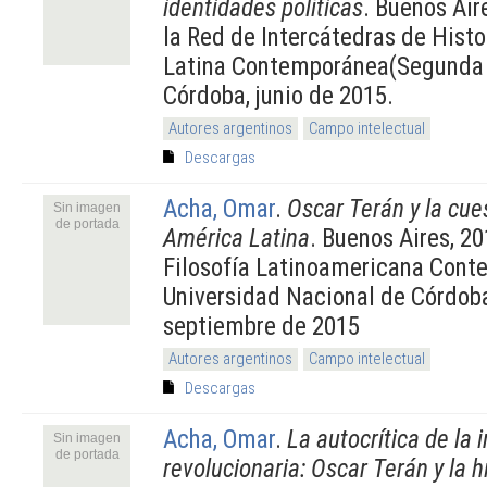
identidades políticas
. Buenos Air
la Red de Intercátedras de Hist
Latina Contemporánea(Segunda é
Córdoba, junio de 2015.
Autores argentinos
Campo intelectual
Descargas
Acha, Omar
.
Oscar Terán y la cues
Sin imagen
de portada
América Latina
. Buenos Aires, 2
Filosofía Latinoamericana Cont
Universidad Nacional de Córdoba,
septiembre de 2015
Autores argentinos
Campo intelectual
Descargas
Acha, Omar
.
La autocrítica de la 
Sin imagen
de portada
revolucionaria: Oscar Terán y la h