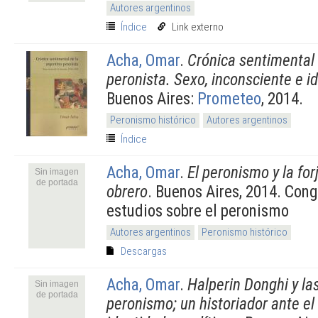
Autores argentinos
Índice
Link externo
Acha, Omar
.
Crónica sentimental 
peronista. Sexo, inconsciente e i
Buenos Aires:
Prometeo
, 2014.
Peronismo histórico
Autores argentinos
Índice
Acha, Omar
.
El peronismo y la fo
Sin imagen
de portada
obrero
. Buenos Aires, 2014. Con
estudios sobre el peronismo
Autores argentinos
Peronismo histórico
Descargas
Acha, Omar
.
Halperin Donghi y l
Sin imagen
de portada
peronismo; un historiador ante el 