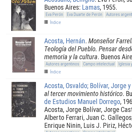
Buenos Aires:
Lamas
, 1955.
Eva Perón
Eva Duarte de Perón
Autores argen
Índice
Acosta, Hernán
.
Monseñor Farrell
Teología del Pueblo. Pensar desde 
memoria y la cultura
. Buenos Air
Autores argentinos
Campo intelectual
Iglesia
Índice
Acosta, Osvaldo; Bolívar, Jorge y
al tercer movimiento histórico
. B
de Estudios Manuel Dorrego
, 19
Acosta, Jorge Bolívar, Jorge Cas
Alberto Ferrari, Juan C. Gallegos
Enrique Ninin, Luis J. Piriz, Héc