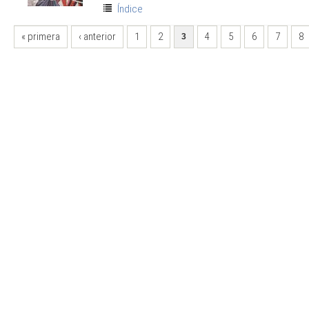
Índice
PÁGINAS
« primera
‹ anterior
1
2
4
5
6
7
8
3