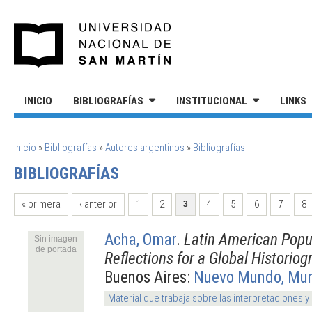
Pasar al contenido principal
UNIVERSIDAD NACIONAL DE S
INICIO
BIBLIOGRAFÍAS
INSTITUCIONAL
LINKS
SE ENCUENTRA USTED AQUÍ
Inicio
»
Bibliografías
»
Autores argentinos
»
Bibliografías
BIBLIOGRAFÍAS
PÁGINAS
« primera
‹ anterior
1
2
4
5
6
7
8
3
Acha, Omar
.
Latin American Popu
Sin imagen
de portada
Reflections for a Global Historiog
Buenos Aires:
Nuevo Mundo, Mu
Material que trabaja sobre las interpretaciones y