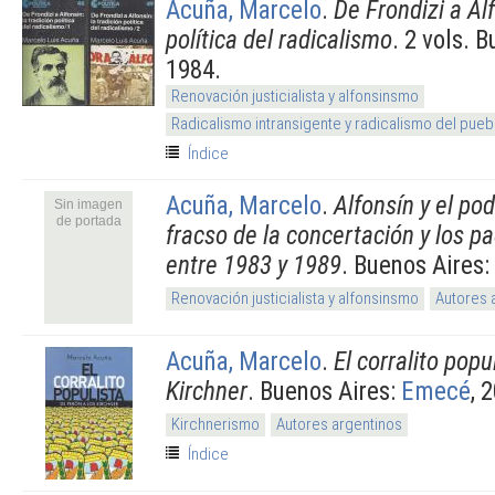
Acuña, Marcelo
.
De Frondizi a Alf
política del radicalismo
. 2 vols. 
1984.
Renovación justicialista y alfonsinsmo
Radicalismo intransigente y radicalismo del pueb
Índice
Acuña, Marcelo
.
Alfonsín y el po
Sin imagen
de portada
fracso de la concertación y los p
entre 1983 y 1989
. Buenos Aires:
Renovación justicialista y alfonsinsmo
Autores 
Acuña, Marcelo
.
El corralito popu
Kirchner
. Buenos Aires:
Emecé
, 
Kirchnerismo
Autores argentinos
Índice