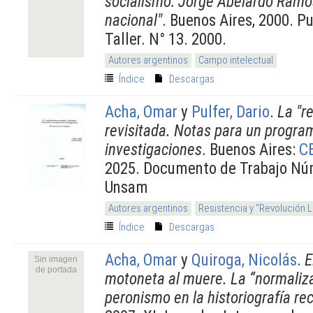
socialismo: Jorge Abelardo Ramos
nacional"
. Buenos Aires, 2000. P
Taller. N° 13. 2000.
Autores argentinos
Campo intelectual
Índice
Descargas
Acha, Omar
y
Pulfer, Dario
.
La "r
revisitada. Notas para un progra
investigaciones
. Buenos Aires:
C
2025. Documento de Trabajo Núm
Unsam
Autores argentinos
Resistencia y "Revolución 
Índice
Descargas
Acha, Omar
y
Quiroga, Nicolás
.
E
Sin imagen
de portada
motoneta al muere. La “normaliza
peronismo en la historiografía rec