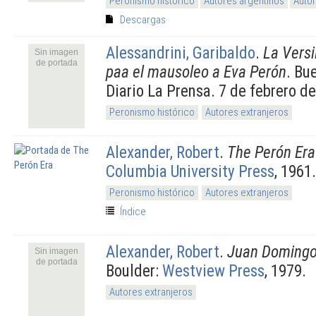
Peronismo histórico
Autores argentinos
Autor
Descargas
Alessandrini, Garibaldo
.
La Versi
Sin imagen
de portada
paa el mausoleo a Eva Perón
. Bu
Diario La Prensa. 7 de febrero d
Peronismo histórico
Autores extranjeros
Alexander, Robert
.
The Perón Era
Columbia University Press
, 1961.
Peronismo histórico
Autores extranjeros
Índice
Alexander, Robert
.
Juan Domingo 
Sin imagen
de portada
Boulder:
Westview Press
, 1979.
Autores extranjeros