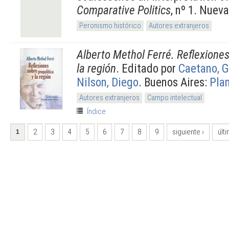
Comparative Politics
, nº 1. Nueva
Peronismo histórico
Autores extranjeros
Alberto Methol Ferré. Reflexiones
la región
. Editado por
Caetano, G
Nilson, Diego
. Buenos Aires:
Pla
Autores extranjeros
Campo intelectual
Índice
PÁGINAS
2
3
4
5
6
7
8
9
siguiente ›
últi
1