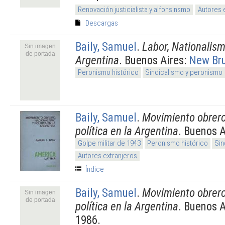
Renovación justicialista y alfonsinsmo
Autores 
Descargas
Baily, Samuel
.
Labor, Nationalism 
Sin imagen
de portada
Argentina
. Buenos Aires:
New Br
Peronismo histórico
Sindicalismo y peronismo
Baily, Samuel
.
Movimiento obrero
política en la Argentina
. Buenos A
Golpe militar de 1943
Peronismo histórico
Sin
Autores extranjeros
Índice
Baily, Samuel
.
Movimiento obrero
Sin imagen
de portada
política en la Argentina
. Buenos A
1986.