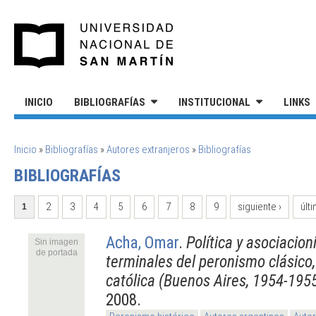
Pasar al contenido principal
UNIVERSIDAD NACIONAL DE S
INICIO
BIBLIOGRAFÍAS
INSTITUCIONAL
LINKS
SE ENCUENTRA USTED AQUÍ
Inicio
»
Bibliografías
»
Autores extranjeros
»
Bibliografías
BIBLIOGRAFÍAS
PÁGINAS
2
3
4
5
6
7
8
9
siguiente ›
últi
1
Acha, Omar
.
Política y asociacio
Sin imagen
de portada
terminales del peronismo clásico,
católica (Buenos Aires, 1954-195
2008.