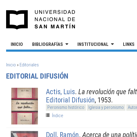
Pasar al contenido principal
UNIVERSIDAD NACIONAL DE S
INICIO
BIBLIOGRAFÍAS
INSTITUCIONAL
LINKS
SE ENCUENTRA USTED AQUÍ
Inicio
»
Editoriales
EDITORIAL DIFUSIÓN
Actis, Luis
.
La revolución que falt
Editorial Difusión
, 1953.
Peronismo histórico
Iglesia y peronismo
Auto
Índice
Doll, Ramón
.
Acerca de una políti