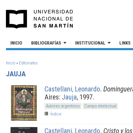
Pasar al contenido principal
UNIVERSIDAD NACIONAL DE S
INICIO
BIBLIOGRAFÍAS
INSTITUCIONAL
LINKS
SE ENCUENTRA USTED AQUÍ
Inicio
»
Editoriales
JAUJA
Castellani, Leonardo
.
Dominguera
Aires:
Jauja
, 1997.
Autores argentinos
Campo intelectual
Índice
Castellani, Leonardo
.
Cristo y los