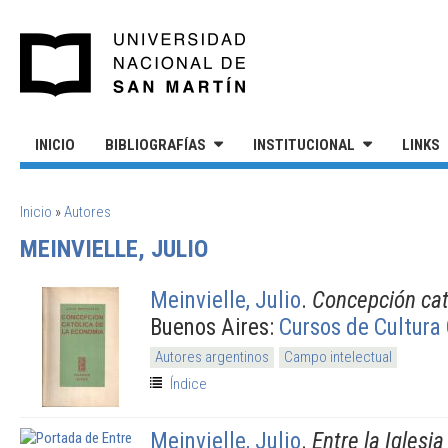
Pasar al contenido principal
UNIVERSIDAD NACIONAL DE S
INICIO
BIBLIOGRAFÍAS
INSTITUCIONAL
LINKS
SE ENCUENTRA USTED AQUÍ
Inicio
»
Autores
MEINVIELLE, JULIO
Meinvielle, Julio
.
Concepción cat
Buenos Aires:
Cursos de Cultura 
Autores argentinos
Campo intelectual
Índice
Meinvielle, Julio
.
Entre la Iglesia