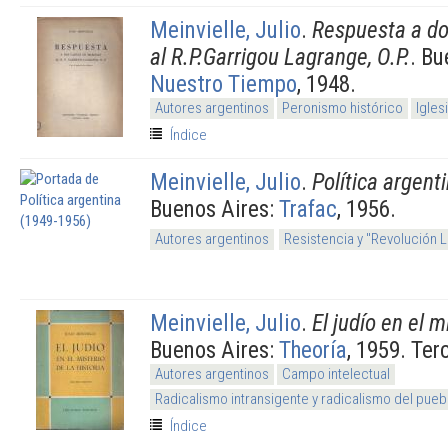
Meinvielle, Julio
.
Respuesta a do
al R.P.Garrigou Lagrange, O.P.
. Bu
Nuestro Tiempo
, 1948.
Autores argentinos
Peronismo histórico
Igles
Índice
Meinvielle, Julio
.
Política argent
Buenos Aires:
Trafac
, 1956.
Autores argentinos
Resistencia y "Revolución 
Meinvielle, Julio
.
El judío en el m
Buenos Aires:
Theoría
, 1959. Ter
Autores argentinos
Campo intelectual
Radicalismo intransigente y radicalismo del pueb
Índice