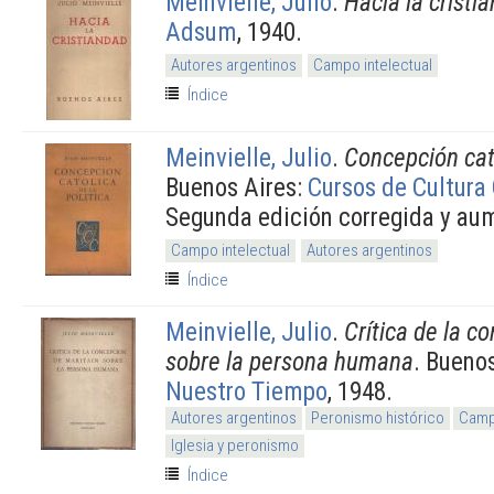
Meinvielle, Julio
.
Hacia la cristi
Adsum
, 1940.
Autores argentinos
Campo intelectual
Índice
Meinvielle, Julio
.
Concepción cató
Buenos Aires:
Cursos de Cultura 
Segunda edición corregida y au
Campo intelectual
Autores argentinos
Índice
Meinvielle, Julio
.
Crítica de la c
sobre la persona humana
. Bueno
Nuestro Tiempo
, 1948.
Autores argentinos
Peronismo histórico
Campo
Iglesia y peronismo
Índice