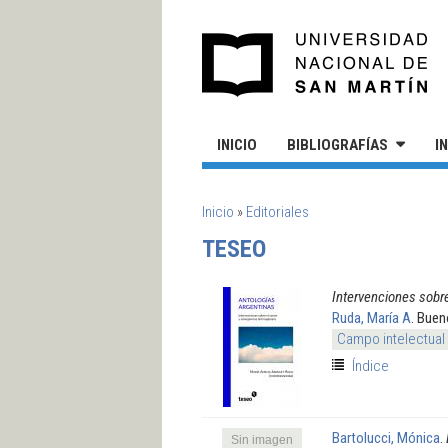
Pasar al contenido principal
UN
INICIO
BIBLIOGRAFÍAS
I
SE ENCUENTRA USTED AQUÍ
Inicio
»
Editoriales
TESEO
Intervenciones sobr
Ruda, María A
. Buen
Campo intelectual
Índice
Bartolucci, Mónica
.
Sin imagen