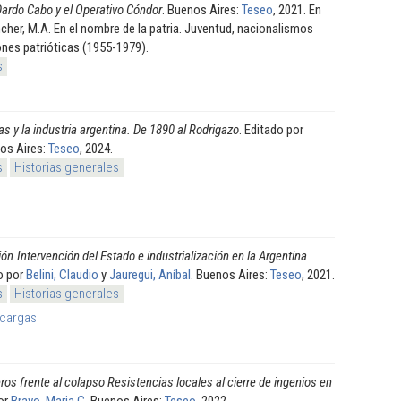
Dardo Cabo y el Operativo Cóndor
. Buenos Aires:
Teseo
, 2021. En
ncher, M.A. En el nombre de la patria. Juventud, nacionalismos
nes patrióticas (1955-1979).
s
s y la industria argentina. De 1890 al Rodrigazo
. Editado por
nos Aires:
Teseo
, 2024.
s
Historias generales
ión.Intervención del Estado e industrialización en la Argentina
do por
Belini, Claudio
y
Jauregui, Aníbal
. Buenos Aires:
Teseo
, 2021.
s
Historias generales
cargas
os frente al colapso Resistencias locales al cierre de ingenios en
por
Bravo, Maria C
. Buenos Aires:
Teseo
, 2022.