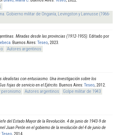
s
na. Gobierno militar de Onganía, Levingston y Lannusse (1966-
rgentinas. Miradas desde las provincias (1912-1955)
. Editado por
Rebeca
. Buenos Aires:
Teseo
, 2023.
co
Autores argentinos
s idealistas con entusiasmo. Una investigación sobre los
s fojas de servicio en el Ejército
. Buenos Aires:
Teseo
, 2012.
y peronismo
Autores argentinos
Golpe militar de 1943
 jefe del Estado Mayor de la Revolución. 4 de junio de 1943-9 de
onel Juan Perón en el gobierno de la revolución del 4 de junio de
:
Teseo
, 2014.