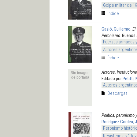
Golpe militar de 1
Índice
Gasió, Guillermo
.
El
Peronismo
. Buenos 
Fuerzas armadas 
Autores argentino
Índice
Actores, institucione
Sin imagen
de portada
Editado por
Petitti,
Autores argentino
Descargas
Política, peronismo 
Rodríguez Cordeu, 
Peronismo históri
Resistencia y "Rev