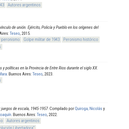
943
Autores argentinos
 vínculo de unión. Ejército, Policía y Pueblo en los orígenes del
Aires:
Teseo
, 2015.
y peronismo
Golpe militar de 1943
Peronismo histórico
s
s y políticas en la Provincia de Entre Rios durante el siglo XX
.
 Mara
. Buenos Aires:
Teseo
, 2023.
s
y juegos de escala, 1945-1957
. Compilado por
Quiroga, Nicolás
y
Joaquín
. Buenos Aires:
Teseo
, 2022.
co
Autores argentinos
olución Libertadora"