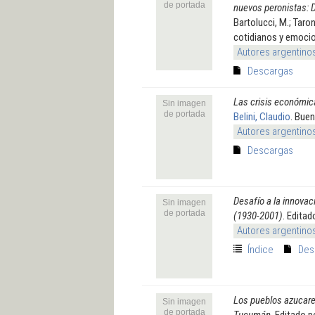
de portada
nuevos peronistas: 
Bartolucci, M.; Taro
cotidianos y emocio
Autores argentino
Descargas
Las crisis económica
Sin imagen
de portada
Belini, Claudio
. Bue
Autores argentino
Descargas
Desafío a la innovac
Sin imagen
de portada
(1930-2001)
. Edita
Autores argentino
Índice
Des
Los pueblos azucarer
Sin imagen
de portada
Tucumán
. Editado 