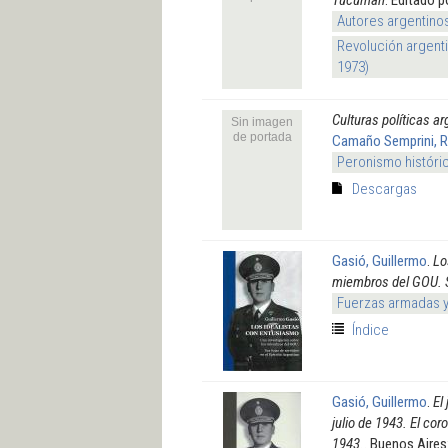
Autores argentino
Revolución argenti
1973)
Culturas políticas a
Sin imagen
de portada
Camaño Semprini, 
Peronismo históri
Descargas
Gasió, Guillermo
.
Lo
miembros del GOU. Su
Fuerzas armadas 
Índice
Gasió, Guillermo
.
El
julio de 1943. El cor
1943.
. Buenos Aires