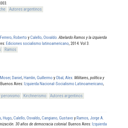
2003.
che
Autores argentinos
Ferrero, Roberto
y
Calello, Osvaldo
.
Abelardo Ramos y la izquierda
res:
Ediciones socialismo latinoamericano
, 2014. Vol 3.
s
Ramos
Moser, Daniel
,
Hamlin, Guillermo
y
Obal, Alex
.
Militares, política y
. Buenos Aires:
Izquierda Nacional-Socialismo Latinoamericano
,
y peronismo
Kirchnerismo
Autores argentinos
s, Hugo
,
Calello, Osvaldo
,
Cangiano, Gustavo
y
Ramos, Jorge A
.
nización. 30 años de democracia colonial
. Buenos Aires:
Izquierda