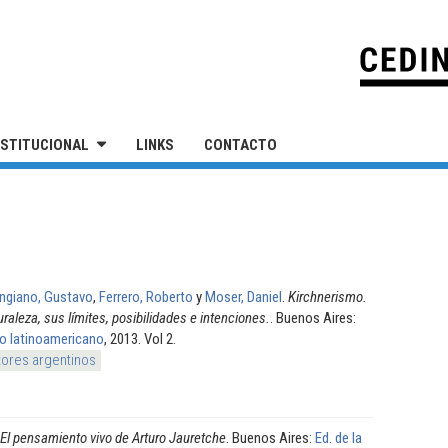
IVERSIDAD NACIONAL DE SAN MARTÍN
NSTITUCIONAL
LINKS
CONTACTO
ngiano, Gustavo
,
Ferrero, Roberto
y
Moser, Daniel
.
Kirchnerismo.
raleza, sus límites, posibilidades e intenciones.
. Buenos Aires:
mo latinoamericano
, 2013. Vol 2.
tores argentinos
El pensamiento vivo de Arturo Jauretche
. Buenos Aires:
Ed. de la