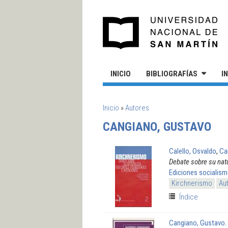
Pasar al contenido principal
UN
INICIO
BIBLIOGRAFÍAS
I
SE ENCUENTRA USTED AQUÍ
Inicio
»
Autores
CANGIANO, GUSTAVO
Calello, Osvaldo
,
Ca
Debate sobre su natu
Ediciones socialis
Kirchnerismo
Au
Índice
Cangiano, Gustavo
.