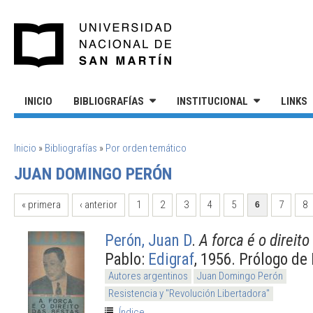
Pasar al contenido principal
UNIVERSIDAD NACIONAL DE S
INICIO
BIBLIOGRAFÍAS
INSTITUCIONAL
LINKS
SE ENCUENTRA USTED AQUÍ
Inicio
»
Bibliografías
»
Por orden temático
JUAN DOMINGO PERÓN
PÁGINAS
« primera
‹ anterior
1
2
3
4
5
7
8
6
Perón, Juan D
.
A forca é o direit
Pablo:
Edigraf
, 1956. Prólogo de
Autores argentinos
Juan Domingo Perón
Resistencia y "Revolución Libertadora"
Índice