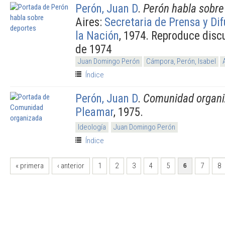
Perón, Juan D
.
Perón habla sobre
Aires:
Secretaria de Prensa y Di
la Nación
, 1974. Reproduce disc
de 1974
Juan Domingo Perón
Cámpora, Perón, Isabel
Índice
Perón, Juan D
.
Comunidad organ
Pleamar
, 1975.
Ideología
Juan Domingo Perón
Índice
PÁGINAS
« primera
‹ anterior
1
2
3
4
5
7
8
6