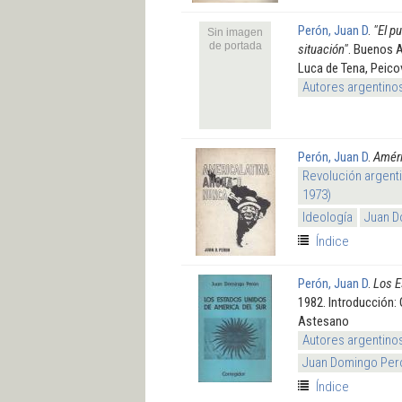
Perón, Juan D
.
"El p
Sin imagen
de portada
situación"
. Buenos A
Luca de Tena, Peicov
Autores argentino
Perón, Juan D
.
Améri
Revolución argenti
1973)
Ideología
Juan D
Índice
Perón, Juan D
.
Los E
1982. Introducción:
Astesano
Autores argentino
Juan Domingo Per
Índice