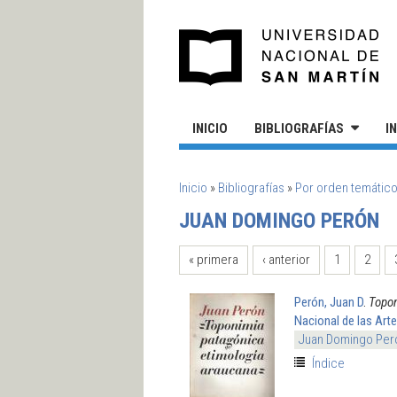
Pasar al contenido principal
UN
INICIO
BIBLIOGRAFÍAS
I
SE ENCUENTRA USTED AQUÍ
Inicio
»
Bibliografías
»
Por orden temátic
JUAN DOMINGO PERÓN
PÁGINAS
« primera
‹ anterior
1
2
Perón, Juan D
.
Topon
Nacional de las Art
Juan Domingo Per
Índice