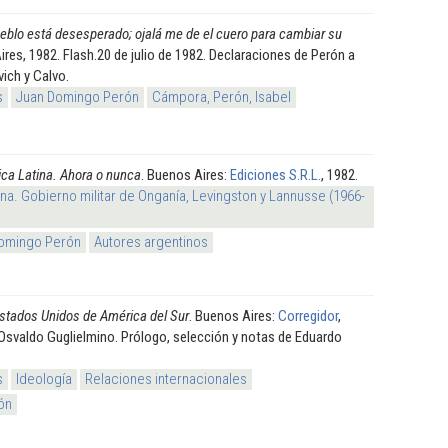
ueblo está desesperado; ojalá me de el cuero para cambiar su
ires, 1982. Flash.20 de julio de 1982. Declaraciones de Perón a
ich y Calvo.
s
Juan Domingo Perón
Cámpora, Perón, Isabel
ca Latina. Ahora o nunca
. Buenos Aires:
Ediciones S.R.L.
, 1982.
na. Gobierno militar de Onganía, Levingston y Lannusse (1966-
omingo Perón
Autores argentinos
stados Unidos de América del Sur
. Buenos Aires:
Corregidor
,
 Osvaldo Guglielmino. Prólogo, selección y notas de Eduardo
s
Ideología
Relaciones internacionales
ón