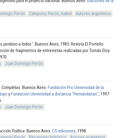
rgentino para el proyecto nacional
. Buenos Aires:
Ediciones de la
omingo Perón
Cámpora, Perón, Isabel
Autores argentinos
os perdono a todos"
. Buenos Aires, 1985. Revista El Porteño.
pción de fragmentos de entrevistas realizadas por Tomás Eloy
1970.
s
Juan Domingo Perón
s Completas
. Buenos Aires:
Fundación Pro Universidad de la
abajo
y
Fundación Universidad a distancia "Hernandarias"
, 1997.
6.
s
Juan Domingo Perón
cción Política
. Buenos Aires:
CS ediciones
, 1998.
omingo Perón
Peronismo histórico
Autores argentinos