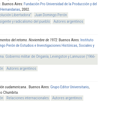
s
. Buenos Aires:
Fundación Pro Universidad de la Producción y del
 Hernandarias
, 2002.
olución Libertadora"
Juan Domingo Perón
sigente y radicalismo del pueblo
Autores argentinos
entos del retorno. Noviembre de 1972
. Buenos Aires:
Instituto
go Perón de Estudios e Investigaciones Históricas, Sociales y
na. Gobierno militar de Onganía, Levingston y Lannusse (1966-
ón
Autores argentinos
ión sudamericana.
. Buenos Aires:
Grupo Editor Universitario
,
go Chumbita.
ón
Relaciones internacionales
Autores argentinos