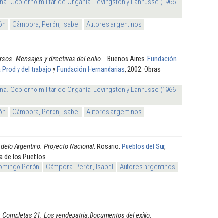
na. Gobierno militar de Onganía, Levingston y Lannusse (1966-
ón
Cámpora, Perón, Isabel
Autores argentinos
rsos. Mensajes y directivas del exilio.
. Buenos Aires:
Fundación
a Prod y del trabajo
y
Fundación Hernandarias
, 2002. Obras
na. Gobierno militar de Onganía, Levingston y Lannusse (1966-
ón
Cámpora, Perón, Isabel
Autores argentinos
 delo Argentino. Proyecto Nacional
. Rosario:
Pueblos del Sur
,
ra de los Pueblos
omingo Perón
Cámpora, Perón, Isabel
Autores argentinos
 Completas 21. Los vendepatria.Documentos del exilio.