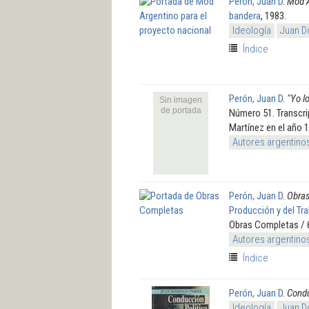
Perón, Juan D
.
Mod A
bandera
, 1983.
Ideología
Juan D
Índice
Perón, Juan D
.
"Yo l
Sin imagen
de portada
Número 51. Transcri
Martínez en el año 
Autores argentino
Perón, Juan D
.
Obra
Producción y del Tr
Obras Completas / 
Autores argentino
Índice
Perón, Juan D
.
Condu
Ideología
Juan D