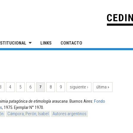
IVERSIDAD NACIONAL DE SAN MARTÍN
NSTITUCIONAL
LINKS
CONTACTO
o
3
4
5
6
8
9
siguiente ›
última »
7
imia patagónica de etimología araucana
. Buenos Aires:
Fondo
es
, 1975. Ejemplar N° 1970.
ón
Cámpora, Perón, Isabel
Autores argentinos