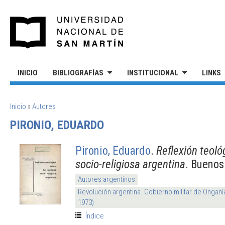
Pasar al contenido principal
UNIVERSIDAD NACIONAL DE S
INICIO
BIBLIOGRAFÍAS
INSTITUCIONAL
LINKS
SE ENCUENTRA USTED AQUÍ
Inicio
»
Autores
PIRONIO, EDUARDO
Pironio, Eduardo
.
Reflexión teoló
socio-religiosa argentina
. Buenos
Autores argentinos
Revolución argentina. Gobierno militar de Onganí
1973)
Índice