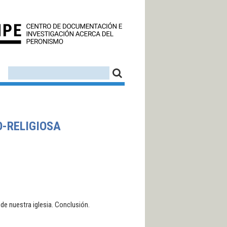
CEDINPE - CENTRO D
FORMULARIO DE BÚSQUEDA
BUSCAR
O-RELIGIOSA
s de nuestra iglesia. Conclusión.