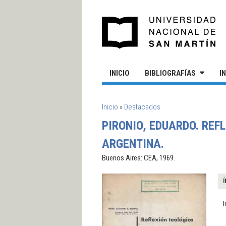
Pasar al contenido principal
UN
INICIO
BIBLIOGRAFÍAS
I
SE ENCUENTRA USTED AQUÍ
Inicio
»
Destacados
PIRONIO, EDUARDO. REF
ARGENTINA.
Buenos Aires: CEA, 1969.
Í
I