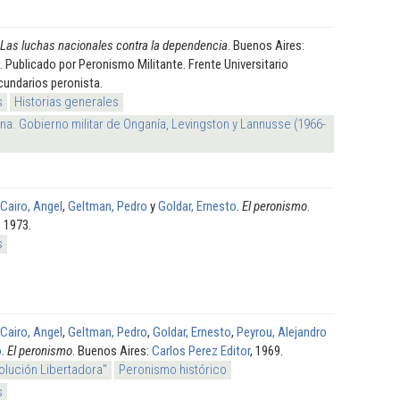
Las luchas nacionales contra la dependencia
. Buenos Aires:
 f. Publicado por Peronismo Militante. Frente Universitario
undarios peronista.
s
Historias generales
na. Gobierno militar de Onganía, Levingston y Lannusse (1966-
Cairo, Angel
,
Geltman, Pedro
y
Goldar, Ernesto
.
El peronismo
.
, 1973.
s
Cairo, Angel
,
Geltman, Pedro
,
Goldar, Ernesto
,
Peyrou, Alejandro
o
.
El peronismo
. Buenos Aires:
Carlos Perez Editor
, 1969.
olución Libertadora"
Peronismo histórico
s