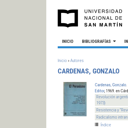
Pasar al contenido principal
UN
INICIO
BIBLIOGRAFÍAS
I
SE ENCUENTRA USTED AQUÍ
Inicio
»
Autores
CARDENAS, GONZALO
Cardenas, Gonzalo
.
Editor
, 1969. en Cár
Revolución argenti
1973)
Resistencia y "Rev
Radicalismo intran
Índice