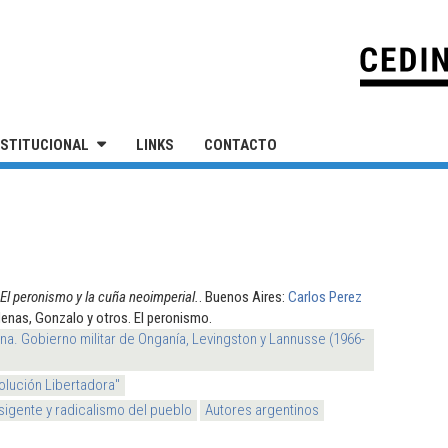
IVERSIDAD NACIONAL DE SAN MARTÍN
NSTITUCIONAL
LINKS
CONTACTO
El peronismo y la cuña neoimperial.
. Buenos Aires:
Carlos Perez
denas, Gonzalo y otros. El peronismo.
na. Gobierno militar de Onganía, Levingston y Lannusse (1966-
olución Libertadora"
sigente y radicalismo del pueblo
Autores argentinos