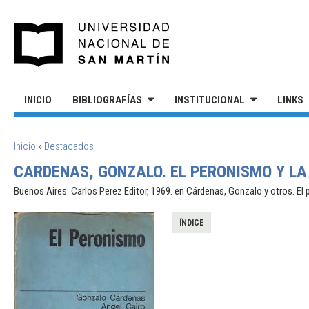
Pasar al contenido principal
UNIVERSIDAD NACIONAL DE S
INICIO
BIBLIOGRAFÍAS
INSTITUCIONAL
LINKS
SE ENCUENTRA USTED AQUÍ
Inicio
»
Destacados
CARDENAS, GONZALO. EL PERONISMO Y LA
Buenos Aires: Carlos Perez Editor, 1969. en Cárdenas, Gonzalo y otros. El
ÍNDICE