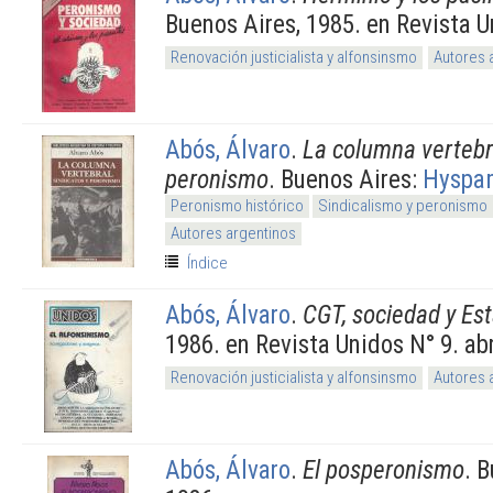
Buenos Aires, 1985. en Revista U
Renovación justicialista y alfonsinsmo
Autores 
Abós, Álvaro
.
La columna vertebra
peronismo
. Buenos Aires:
Hyspa
Peronismo histórico
Sindicalismo y peronismo
Autores argentinos
Índice
Abós, Álvaro
.
CGT, sociedad y Es
1986. en Revista Unidos N° 9. abr
Renovación justicialista y alfonsinsmo
Autores 
Abós, Álvaro
.
El posperonismo
. 