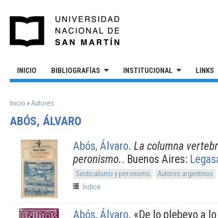
Pasar al contenido principal
UNIVERSIDAD NACIONAL DE S
INICIO
BIBLIOGRAFÍAS
INSTITUCIONAL
LINKS
SE ENCUENTRA USTED AQUÍ
Inicio
»
Autores
ABÓS, ÁLVARO
Abós, Álvaro
.
La columna vertebra
peronismo.
. Buenos Aires:
Legas
Sindicalismo y peronismo
Autores argentinos
Índice
Abós, Álvaro
.
«De lo plebeyo a lo