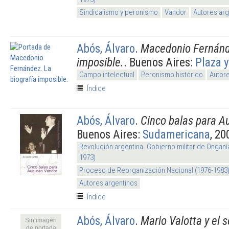
Sindicalismo y peronismo
Vandor
Autores arg
Abós, Álvaro
.
Macedonio Fernánde
imposible.
. Buenos Aires:
Plaza 
Campo intelectual
Peronismo histórico
Autore
Índice
Abós, Álvaro
.
Cinco balas para A
Buenos Aires:
Sudamericana
, 20
Revolución argentina. Gobierno militar de Onganí
1973)
Proceso de Reorganización Nacional (1976-1983
Autores argentinos
Índice
Abós, Álvaro
.
Mario Valotta y el 
Sin imagen
de portada