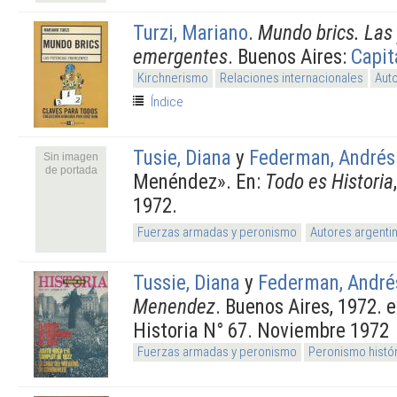
Turzi, Mariano
.
Mundo brics. Las
emergentes
. Buenos Aires:
Capit
Kirchnerismo
Relaciones internacionales
Aut
Índice
Tusie, Diana
y
Federman, Andrés
Sin imagen
de portada
Menéndez». En:
Todo es Historia
1972.
Fuerzas armadas y peronismo
Autores argenti
Tussie, Diana
y
Federman, André
Menendez
. Buenos Aires, 1972. 
Historia N° 67. Noviembre 1972
Fuerzas armadas y peronismo
Peronismo histó