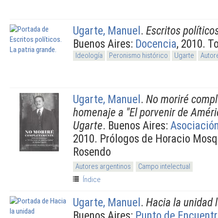
Ugarte, Manuel
.
Escritos político
Buenos Aires:
Docencia
, 2010. T
Ideología
Peronismo histórico
Ugarte
Autor
Ugarte, Manuel
.
No moriré compl
homenaje a "El porvenir de Améri
Ugarte
. Buenos Aires:
Asociació
2010. Prólogos de Horacio Mosqu
Rosendo
Autores argentinos
Campo intelectual
Índice
Ugarte, Manuel
.
Hacia la unidad 
Buenos Aires:
Punto de Encuentr