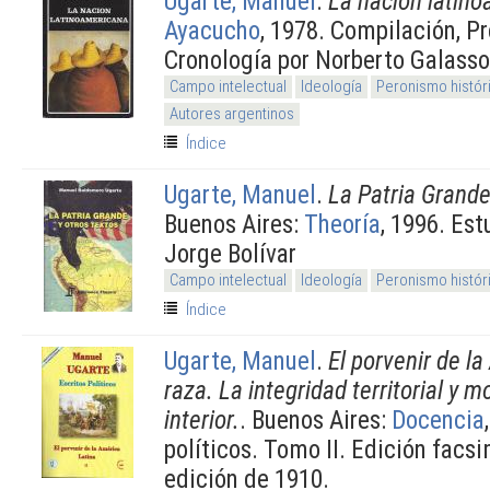
Ugarte, Manuel
.
La nación latin
Ayacucho
, 1978. Compilación, P
Cronología por Norberto Galasso
Campo intelectual
Ideología
Peronismo histór
Autores argentinos
Índice
Ugarte, Manuel
.
La Patria Grande
Buenos Aires:
Theoría
, 1996. Est
Jorge Bolívar
Campo intelectual
Ideología
Peronismo histór
Índice
Ugarte, Manuel
.
El porvenir de l
raza. La integridad territorial y 
interior.
. Buenos Aires:
Docencia
políticos. Tomo II. Edición facsi
edición de 1910.