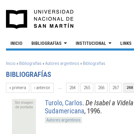
Pasar al contenido principal
UNIVERSIDAD NACIONAL DE S
INICIO
BIBLIOGRAFÍAS
INSTITUCIONAL
LINKS
SE ENCUENTRA USTED AQUÍ
Inicio
»
Bibliografías
»
Autores argentinos
»
Bibliografías
BIBLIOGRAFÍAS
PÁGINAS
« primera
‹ anterior
264
265
266
267
…
268
Turolo, Carlos
.
De Isabel a Videla
Sin imagen
de portada
Sudamericana
, 1996.
Autores argentinos