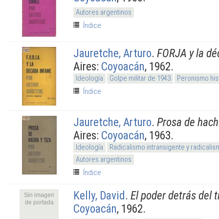
Autores argentinos
Índice
Jauretche, Arturo
.
FORJA y la dé
Aires:
Coyoacán
, 1962.
Ideología
Golpe militar de 1943
Peronismo his
Índice
Jauretche, Arturo
.
Prosa de hacha
Aires:
Coyoacán
, 1963.
Ideología
Radicalismo intransigente y radicali
Autores argentinos
Índice
Kelly, David
.
El poder detrás del 
Sin imagen
de portada
Coyoacán
, 1962.