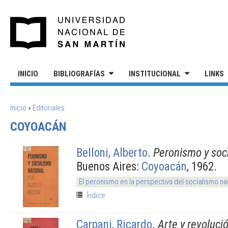
Pasar al contenido principal
UNIVERSIDAD NACIONAL DE S
INICIO
BIBLIOGRAFÍAS
INSTITUCIONAL
LINKS
SE ENCUENTRA USTED AQUÍ
Inicio
»
Editoriales
COYOACÁN
Belloni, Alberto
.
Peronismo y soc
Buenos Aires:
Coyoacán
, 1962.
El peronismo en la perspectiva del socialismo na
Índice
Carpani, Ricardo
.
Arte y revoluci