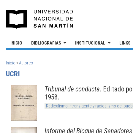
Pasar al contenido principal
UNIVERSIDAD NACIONAL DE S
INICIO
BIBLIOGRAFÍAS
INSTITUCIONAL
LINKS
SE ENCUENTRA USTED AQUÍ
Inicio
»
Autores
UCRI
Tribunal de conducta
. Editado p
1958.
Radicalismo intransigente y radicalismo del pueb
Informe del Bloque de Senadores 