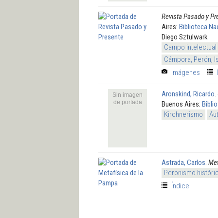
Revista Pasado y Pr
Aires:
Biblioteca Na
Diego Sztulwark
Campo intelectual
Cámpora, Perón, I
Imágenes
Aronskind, Ricardo
.
Sin imagen
de portada
Buenos Aires:
Bibli
Kirchnerismo
Au
Astrada, Carlos
.
Met
Peronismo históri
Índice