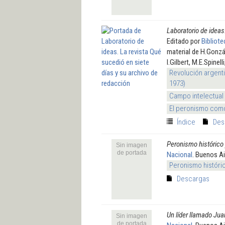
Laboratorio de ideas
Editado por
Bibliot
material de H.Gonzál
I.Gilbert, M.E.Spinell
Revolución argenti
1973)
Campo intelectual
El peronismo como
Índice
Des
Peronismo histórico
Sin imagen
de portada
Nacional
. Buenos A
Peronismo históri
Descargas
Un líder llamado Ju
Sin imagen
de portada