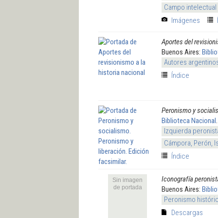
Campo intelectual
Imágenes
Aportes del revisioni
Buenos Aires:
Bibli
Autores argentino
Índice
Peronismo y socialis
Biblioteca Nacional
Izquierda peronis
Cámpora, Perón, I
Índice
Iconografía peronist
Sin imagen
de portada
Buenos Aires:
Bibli
Peronismo históri
Descargas