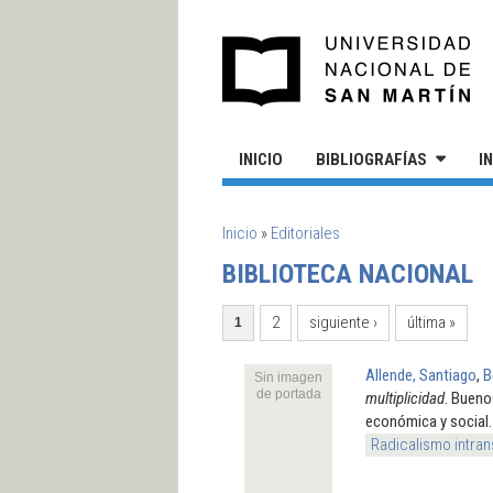
Pasar al contenido principal
UN
INICIO
BIBLIOGRAFÍAS
I
SE ENCUENTRA USTED AQUÍ
Inicio
»
Editoriales
BIBLIOTECA NACIONAL
PÁGINAS
2
siguiente ›
última »
1
Allende, Santiago
,
B
Sin imagen
de portada
multiplicidad
. Bueno
económica y social. 
Radicalismo intran