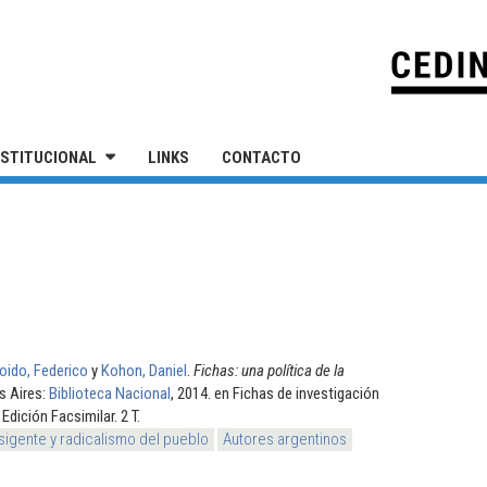
IVERSIDAD NACIONAL DE SAN MARTÍN
NSTITUCIONAL
LINKS
CONTACTO
oido, Federico
y
Kohon, Daniel
.
Fichas: una política de la
s Aires:
Biblioteca Nacional
, 2014. en Fichas de investigación
Edición Facsimilar. 2 T.
sigente y radicalismo del pueblo
Autores argentinos