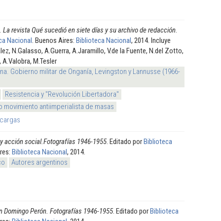
. La revista Qué sucedió en siete días y su archivo de redacción
.
eca Nacional
. Buenos Aires:
Biblioteca Nacional
, 2014. Incluye
ez, N.Galasso, A.Guerra, A.Jaramillo, V.de la Fuente, N.del Zotto,
i, A.Valobra, M.Tesler
na. Gobierno militar de Onganía, Levingston y Lannusse (1966-
Resistencia y "Revolución Libertadora"
 movimiento antiimperialista de masas
cargas
 y acción social.Fotografías 1946-1955
. Editado por
Biblioteca
ires:
Biblioteca Nacional
, 2014.
co
Autores argentinos
an Domingo Perón. Fotografías 1946-1955
. Editado por
Biblioteca