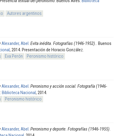
Presencia textual del peronismo
. Buenos Aires:
Biblioteca
co
Autores argentinos
y
Alexander, Abel
.
Evita inédita. Fotografías (1946-1952).
. Buenos
cional
, 2014. Presentación de Horacio González.
s
Eva Perón
Peronismo histórico
y
Alexander, Abel
.
Peronismo y acción social. Fotografía (1946-
s:
Biblioteca Nacional
, 2014.
s
Peronismo histórico
y
Alexander, Abel
.
Peronismo y deporte. Fotografías (1946-1955)
.
oteca Nacional
, 2014.