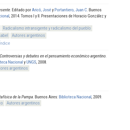
esente
. Editado por
Aricó, José
y
Portantiero, Juan C
. Buenos
cional
, 2014. Tomos I y II. Presentaciones de Horacio González y
Radicalismo intransigente y radicalismo del pueblo
sabel
Autores argentinos
Índice
Controversias y debates en el pensamiento económico argentino
.
oteca Nacional
y
UNGS
, 2008.
tores argentinos
afísica de la Pampa
. Buenos Aires:
Biblioteca Nacional
, 2009.
co
Autores argentinos