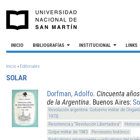
Pasar al contenido principal
UNIVERSIDAD NACIONAL DE S
INICIO
BIBLIOGRAFÍAS
INSTITUCIONAL
LINKS
SE ENCUENTRA USTED AQUÍ
Inicio
»
Editoriales
SOLAR
Dorfman, Adolfo
.
Cincuenta años 
de la Argentina
. Buenos Aires:
So
Revolución argentina. Gobierno militar de Onganí
1973)
Resistencia y "Revolución Libertadora"
Histori
Golpe militar de 1943
Peronismo histórico
Radicalismo intransigente y radicalismo del pueb