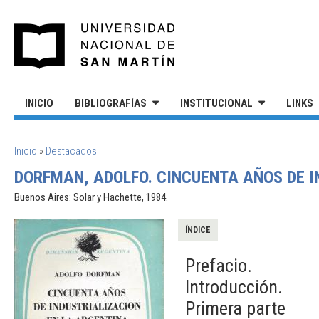
Pasar al contenido principal
UNIVERSIDAD NACIONAL DE S
INICIO
BIBLIOGRAFÍAS
INSTITUCIONAL
LINKS
SE ENCUENTRA USTED AQUÍ
Inicio
»
Destacados
DORFMAN, ADOLFO. CINCUENTA AÑOS DE I
Buenos Aires: Solar y Hachette, 1984.
ÍNDICE
Prefacio.
Introducción.
Primera parte