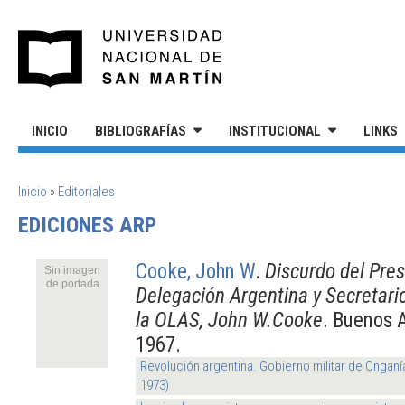
Pasar al contenido principal
UNIVERSIDAD NACIONAL DE S
INICIO
BIBLIOGRAFÍAS
INSTITUCIONAL
LINKS
SE ENCUENTRA USTED AQUÍ
Inicio
»
Editoriales
EDICIONES ARP
Cooke, John W
.
Discurdo del Pres
Sin imagen
de portada
Delegación Argentina y Secretari
la OLAS, John W.Cooke
. Buenos 
1967.
Revolución argentina. Gobierno militar de Onganí
1973)