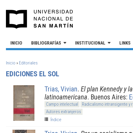
Pasar al contenido principal
UNIVERSIDAD NACIONAL DE S
INICIO
BIBLIOGRAFÍAS
INSTITUCIONAL
LINKS
SE ENCUENTRA USTED AQUÍ
Inicio
»
Editoriales
EDICIONES EL SOL
Trias, Vivian
.
El plan Kennedy y la
latinoamericana
. Buenos Aires:
E
Campo intelectual
Radicalismo intransigente y 
Autores extranjeros
Índice