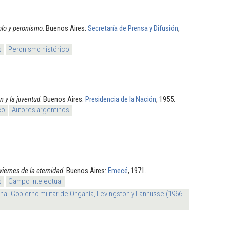
lo y peronismo
. Buenos Aires:
Secretaría de Prensa y Difusión
,
s
Peronismo histórico
n y la juventud
. Buenos Aires:
Presidencia de la Nación
, 1955.
co
Autores argentinos
viernes de la eternidad
. Buenos Aires:
Emecé
, 1971.
s
Campo intelectual
na. Gobierno militar de Onganía, Levingston y Lannusse (1966-