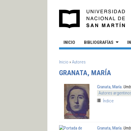
Pasar al contenido principal
UN
INICIO
BIBLIOGRAFÍAS
I
SE ENCUENTRA USTED AQUÍ
Inicio
»
Autores
GRANATA, MARÍA
Granata, María
.
Umbr
Autores argentino
Índice
Granata, María
.
Umbr