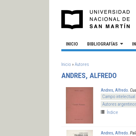
Pasar al contenido principal
UN
INICIO
BIBLIOGRAFÍAS
I
SE ENCUENTRA USTED AQUÍ
Inicio
»
Autores
ANDRES, ALFREDO
Andres, Alfredo
.
Cua
Campo intelectual
Autores argentino
Índice
Andres, Alfredo
.
Pal