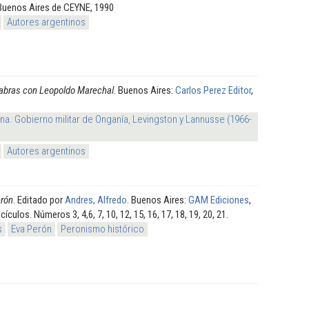
 Buenos Aires de CEYNE, 1990
Autores argentinos
abras con Leopoldo Marechal
. Buenos Aires:
Carlos Perez Editor
,
na. Gobierno militar de Onganía, Levingston y Lannusse (1966-
Autores argentinos
erón
. Editado por
Andres, Alfredo
. Buenos Aires:
GAM Ediciones
,
ículos. Números 3, 4,6, 7, 10, 12, 15, 16, 17, 18, 19, 20, 21.
s
Eva Perón
Peronismo histórico