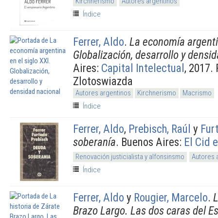
Kirchnerismo
Autores argentinos
Índice
Ferrer, Aldo
.
La economía argentin
Globalización, desarrollo y densi
Aires:
Capital Intelectual
, 2017.
Zlotoswiazda
Autores argentinos
Kirchnerismo
Macrismo
Índice
Ferrer, Aldo
,
Prebisch, Raúl
y
Fur
soberanía
. Buenos Aires:
El Cid e
Renovación justicialista y alfonsinsmo
Autores 
Índice
Ferrer, Aldo
y
Rougier, Marcelo
.
L
Brazo Largo. Las dos caras del E