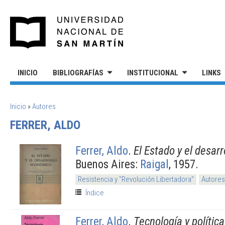
Pasar al contenido principal
UNIVERSIDAD NACIONAL DE S
INICIO
BIBLIOGRAFÍAS
INSTITUCIONAL
LINKS
SE ENCUENTRA USTED AQUÍ
Inicio
»
Autores
FERRER, ALDO
Ferrer, Aldo
.
El Estado y el desar
Buenos Aires:
Raigal
, 1957.
Resistencia y "Revolución Libertadora"
Autores
Índice
Ferrer, Aldo
.
Tecnología y políti