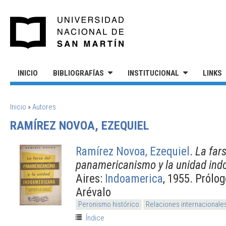
Pasar al contenido principal
UNIVERSIDAD NACIONAL DE S
INICIO
BIBLIOGRAFÍAS
INSTITUCIONAL
LINKS
SE ENCUENTRA USTED AQUÍ
Inicio
»
Autores
RAMÍREZ NOVOA, EZEQUIEL
Ramírez Novoa, Ezequiel
.
La far
panamericanismo y la unidad in
Aires:
Indoamerica
, 1955. Prólo
Arévalo
Peronismo histórico
Relaciones internacionale
Índice