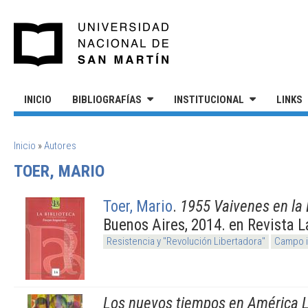
Pasar al contenido principal
UNIVERSIDAD NACIONAL DE S
INICIO
BIBLIOGRAFÍAS
INSTITUCIONAL
LINKS
SE ENCUENTRA USTED AQUÍ
Inicio
»
Autores
TOER, MARIO
Toer, Mario
.
1955 Vaivenes en la 
Buenos Aires, 2014. en Revista L
Resistencia y "Revolución Libertadora"
Campo i
Los nuevos tiempos en América L