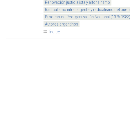
Renovación justicialista y alfonsinsmo
Radicalismo intransigente y radicalismo del pueb
Proceso de Reorganización Nacional (1976-1983
Autores argentinos
Índice