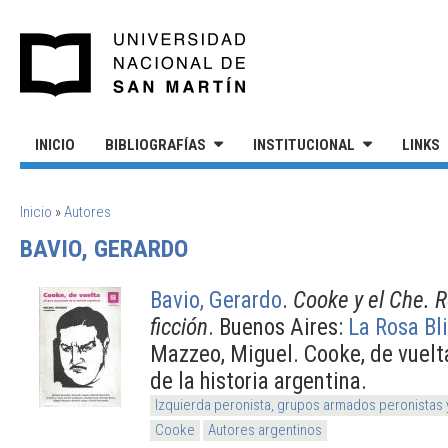
Pasar al contenido principal
UNIVERSIDAD NACIONAL DE S
INICIO
BIBLIOGRAFÍAS
INSTITUCIONAL
LINKS
SE ENCUENTRA USTED AQUÍ
Inicio
»
Autores
BAVIO, GERARDO
Bavio, Gerardo
.
Cooke y el Che. R
ficción
. Buenos Aires:
La Rosa Bl
Mazzeo, Miguel. Cooke, de vuelt
de la historia argentina.
Izquierda peronista, grupos armados peronistas
Cooke
Autores argentinos