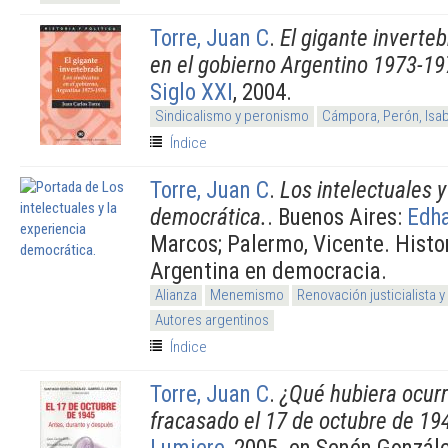
Torre, Juan C
.
El gigante inverte
en el gobierno Argentino 1973-1
Siglo XXI
, 2004.
Sindicalismo y peronismo
Cámpora, Perón, Isa
Índice
Torre, Juan C
.
Los intelectuales y
democrática.
. Buenos Aires:
Edh
Marcos; Palermo, Vicente. Histor
Argentina en democracia.
Alianza
Menemismo
Renovación justicialista 
Autores argentinos
Índice
Torre, Juan C
.
¿Qué hubiera ocurr
fracasado el 17 de octubre de 19
Lumiere
, 2005. en Senén Gonzále