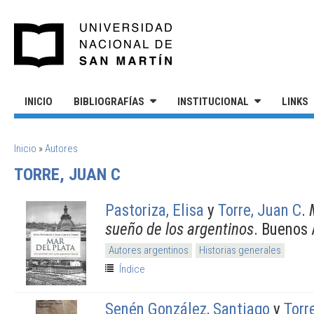
Pasar al contenido principal
UNIVERSIDAD NACIONAL DE S
INICIO
BIBLIOGRAFÍAS
INSTITUCIONAL
LINKS
SE ENCUENTRA USTED AQUÍ
Inicio
»
Autores
TORRE, JUAN C
Pastoriza, Elisa
y
Torre, Juan C
.
sueño de los argentinos
. Buenos 
Autores argentinos
Historias generales
Índice
Senén González, Santiago
y
Torr