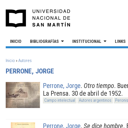
Pasar al contenido principal
UNIVERSIDAD NACIONAL DE S
INICIO
BIBLIOGRAFÍAS
INSTITUCIONAL
LINKS
SE ENCUENTRA USTED AQUÍ
Inicio
»
Autores
PERRONE, JORGE
Perrone, Jorge
.
Otro tiempo
. Bue
La Prensa. 30 de abril de 1952.
Campo intelectual
Autores argentinos
Peronis
Perrone, Jorge
.
Se dice hombre
.