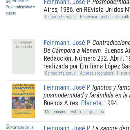
Feinmann, José P
.
Posmodernidad
Aires, 1986. en REvista Unidos N
Campo intelectual
Renovación justicialista y al
Feinmann, José P
.
Contradiccione
Sin imagen
de portada
De Cámpora a Menem
. Buenos Ai
Redacción. Número 232. Abril, 1
realizada por Emiliana López Sa
Campo intelectual
Autores argentinos
Histori
Feinmann, José P
.
Ignotos y famo
posmodernidad y farándula en la
Buenos Aires:
Planeta
, 1994.
Menemismo
Autores argentinos
Feinmann, José P
.
La sangre der