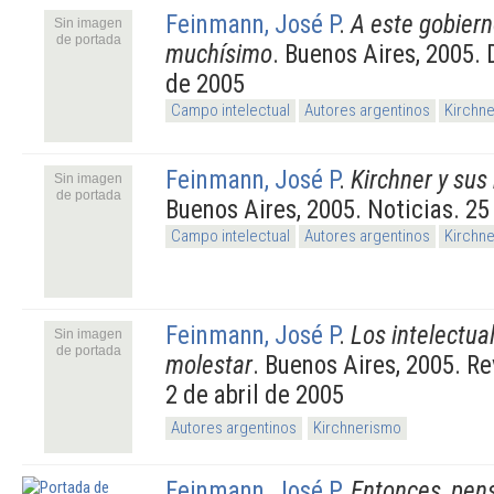
Feinmann, José P
.
A este gobiern
Sin imagen
de portada
muchísimo
. Buenos Aires, 2005. 
de 2005
Campo intelectual
Autores argentinos
Kirchn
Feinmann, José P
.
Kirchner y sus
Sin imagen
de portada
Buenos Aires, 2005. Noticias. 25
Campo intelectual
Autores argentinos
Kirchn
Feinmann, José P
.
Los intelectua
Sin imagen
de portada
molestar
. Buenos Aires, 2005. R
2 de abril de 2005
Autores argentinos
Kirchnerismo
Feinmann, José P
.
Entonces, pens