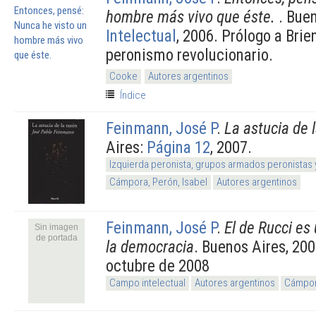
hombre más vivo que éste.
. Bue
Intelectual
, 2006. Prólogo a Brie
peronismo revolucionario.
Cooke
Autores argentinos
Índice
Feinmann, José P
.
La astucia de 
Aires:
Página 12
, 2007.
Izquierda peronista, grupos armados peronistas
Cámpora, Perón, Isabel
Autores argentinos
Feinmann, José P
.
El de Rucci es
Sin imagen
de portada
la democracia
. Buenos Aires, 200
octubre de 2008
Campo intelectual
Autores argentinos
Cámpora