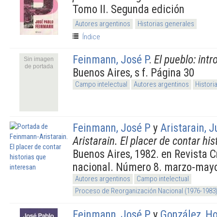
Tomo II. Segunda edición
Autores argentinos
Historias generales
Índice
Feinmann, José P
.
El pueblo: intr
Sin imagen
de portada
Buenos Aires, s f. Página 30
Campo intelectual
Autores argentinos
Histori
Feinmann, José P
y
Aristarain, 
Aristarain. El placer de contar hi
Buenos Aires, 1982. en Revista Cr
nacional. Número 8. marzo-may
Autores argentinos
Campo intelectual
Proceso de Reorganización Nacional (1976-1983
Feinmann, José P
y
González, Ho