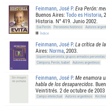
Feinmann, José P
.
Eva Perón: me
Buenos Aires:
Todo es Historia
, 
Historia. N° 419. Junio 2002.
Eva Perón
Peronismo histórico
Autores argen
Índice
Feinmann, José P
.
La crítica de 
Aires:
Norma
, 2003.
Izquierda peronista, grupos armados peronistas
Cámpora, Perón, Isabel
Autores argentinos
Feinmann, José P
.
Me enamora un
Sin imagen
de portada
habla de los desaparecidos
. Buen
Veintitrés. 2 de octubre de 2003
Campo intelectual
Autores argentinos
Kirchn