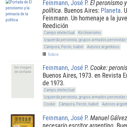
Feinmann, José P
.
El peronismo y
política
. Buenos Aires:
Planeta
. 
Feinmann. Un homenaje a la juv
Reedición
Campo intelectual
Kirchnerismo
Izquierda peronista, grupos armados peronistas
Cámpora, Perón, Isabel
Autores argentinos
Índice
Feinmann, José P
.
Cooke: peronis
Sin imagen
de portada
Buenos Aires, 1973. en Revista E
de 1973.
Campo intelectual
Izquierda peronista, grupos armados peronistas
Cooke
Cámpora, Perón, Isabel
Autores argen
Feinmann, José P
.
Manuel Gálvez,
necesario escritor argentino
. Bue