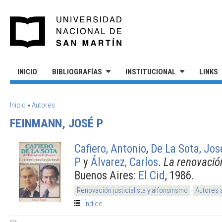
Pasar al contenido principal
UNIVERSIDAD NACIONAL DE S
INICIO
BIBLIOGRAFÍAS
INSTITUCIONAL
LINKS
SE ENCUENTRA USTED AQUÍ
Inicio
»
Autores
FEINMANN, JOSÉ P
Cafiero, Antonio
,
De La Sota, Jos
P
y
Álvarez, Carlos
.
La renovació
Buenos Aires:
El Cid
, 1986.
Renovación justicialista y alfonsinsmo
Autores 
Índice