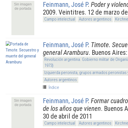
Feinmann, José P
.
Poder y violen
Sin imagen
de portada
2009. Veintitres. 12 de marzo d
Campo intelectual
Autores argentinos
Kirchn
Feinmann, José P
.
Timote. Secue
general Aramburu
. Buenos Aires
Revolución argentina. Gobierno militar de Onganí
1973)
Izquierda peronista, grupos armados peronistas
Autores argentinos
Índice
Feinmann, José P
.
Formar cuadros
Sin imagen
de portada
de los años que vienen
. Buenos A
30 de abril de 2011
Campo intelectual
Autores argentinos
Kirchn