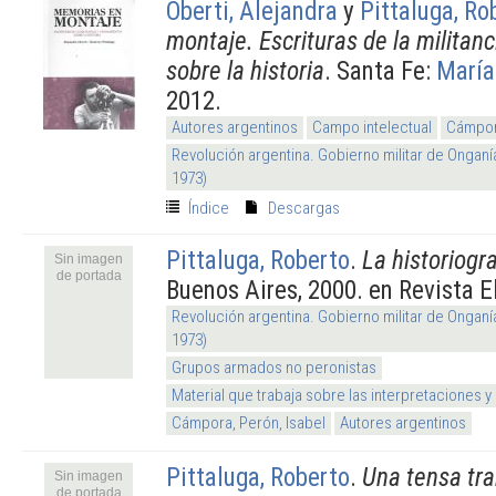
Oberti, Alejandra
y
Pittaluga, Ro
montaje. Escrituras de la militan
sobre la historia
. Santa Fe:
María
2012.
Autores argentinos
Campo intelectual
Cámpora
Revolución argentina. Gobierno militar de Onganí
1973)
Índice
Descargas
Pittaluga, Roberto
.
La historiogr
Sin imagen
de portada
Buenos Aires, 2000. en Revista E
Revolución argentina. Gobierno militar de Onganí
1973)
Grupos armados no peronistas
Material que trabaja sobre las interpretaciones y
Cámpora, Perón, Isabel
Autores argentinos
Pittaluga, Roberto
.
Una tensa tr
Sin imagen
de portada