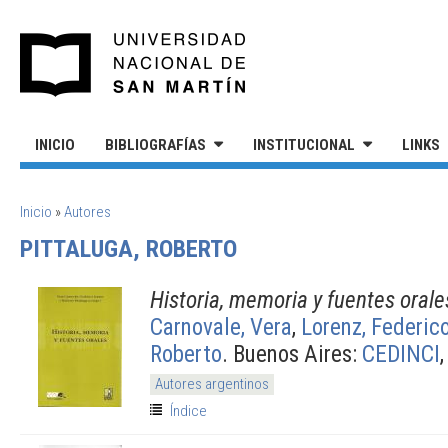
Pasar al contenido principal
UNIVERSIDAD NACIONAL DE S
INICIO
BIBLIOGRAFÍAS
INSTITUCIONAL
LINKS
SE ENCUENTRA USTED AQUÍ
Inicio
»
Autores
PITTALUGA, ROBERTO
Historia, memoria y fuentes orale
Carnovale, Vera
,
Lorenz, Federic
Roberto
. Buenos Aires:
CEDINCI
Autores argentinos
Índice