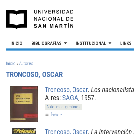
Pasar al contenido principal
UNIVERSIDAD NACIONAL DE S
INICIO
BIBLIOGRAFÍAS
INSTITUCIONAL
LINKS
SE ENCUENTRA USTED AQUÍ
Inicio
»
Autores
TRONCOSO, OSCAR
Troncoso, Oscar
.
Los nacionalist
Aires:
SAGA
, 1957.
Autores argentinos
Índice
Troncoso, Oscar
.
La intervención