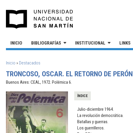
Pasar al contenido principal
UNIVERSIDAD NACIONAL DE S
INICIO
BIBLIOGRAFÍAS
INSTITUCIONAL
LINKS
SE ENCUENTRA USTED AQUÍ
Inicio
»
Destacados
TRONCOSO, OSCAR. EL RETORNO DE PERÓN
Buenos Aires: CEAL, 1972. Polémica 6.
ÍNDICE
Julio-diciembre 1964.
La revolución democrática.
Batallas y guerras.
Los guerrilleros.